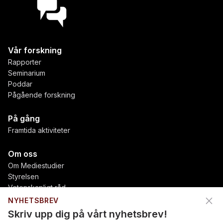
Vår forskning
Rapporter
Seminarium
Poddar
Pågående forskning
På gång
Framtida aktiviteter
Om oss
Om Mediestudier
Styrelsen
Vetenskapligt råd
close
Föreningsnyheter
NYHETSBREV
Finansiärer
Skriv upp dig på vårt nyhetsbrev!