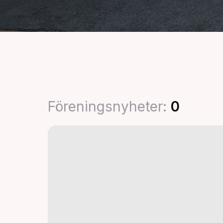
Föreningsnyheter
:
0