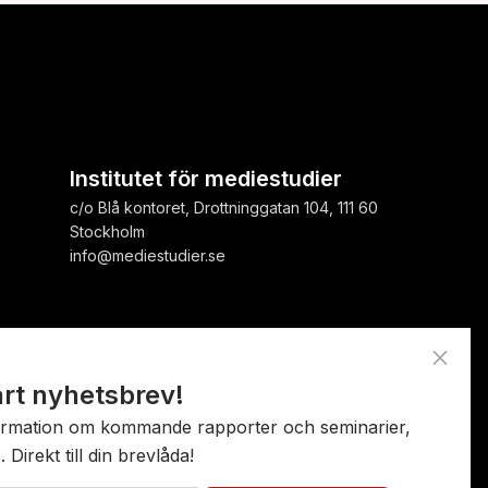
Institutet för mediestudier
c/o Blå kontoret, Drottninggatan 104, 111 60
Stockholm
info@mediestudier.se
close
årt nyhetsbrev!
nformation om kommande rapporter och seminarier,
Direkt till din brevlåda!