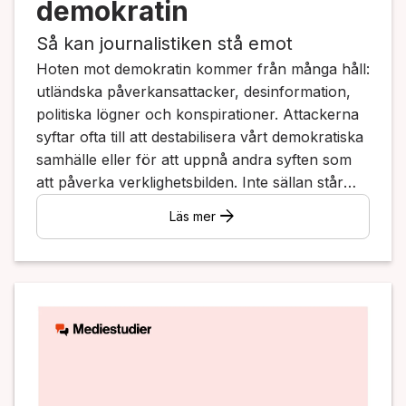
demokratin
Så kan journalistiken stå emot
Hoten mot demokratin kommer från många håll:
utländska påverkansattacker, desinformation,
politiska lögner och konspirationer. Attackerna
syftar ofta till att destabilisera vårt demokratiska
samhälle eller för att uppnå andra syften som
att påverka verklighetsbilden. Inte sällan står
journalistiken, ibland enskilda journalister, i
arrow_forward
Läs mer
fokus för påhoppen. Alldeles nyss var det en
skam för en politiker att bli påkommen med en
lögn eller osanning i en artikel eller inslag, idag
kan det bli politikern som hoppar på den
enskilda reportern i stället.