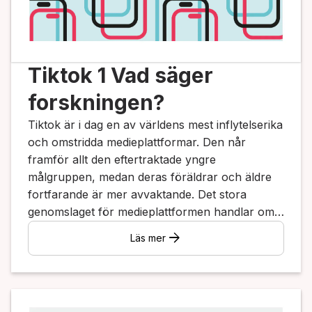
Tiktok 1 Vad säger
forskningen?
Tiktok är i dag en av världens mest inflytelserika
och omstridda medieplattformar. Den når
framför allt den eftertraktade yngre
målgruppen, medan deras föräldrar och äldre
fortfarande är mer avvaktande. Det stora
genomslaget för medieplattformen handlar om
lekfullhet, humor och ett rappt videospråk. I
arrow_forward
Läs mer
debatten lyfts däremot ofta säkerhetsproblem,
beroendeframkallande tidsfördriv, psykisk
ohälsa och möjliga hot mot den demokratiska
offentligheten.