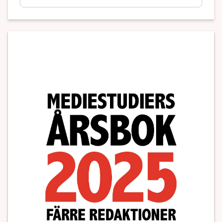
kriskommunikation. Rapporten innehåller också
en enkätundersökning om var och hur
allmänheten sökte information om händelsen
samt vilka källor den litade på.