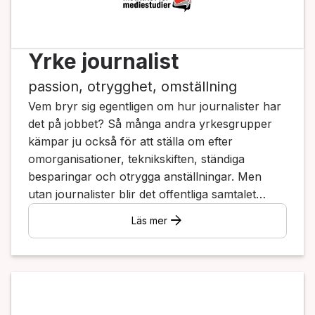
Yrke journalist
passion, otrygghet, omställning
Vem bryr sig egentligen om hur journalister har
det på jobbet? Så många andra yrkesgrupper
kämpar ju också för att ställa om efter
omorganisationer, teknikskiften, ständiga
besparingar och otrygga anställningar. Men
utan journalister blir det offentliga samtalet
tystare om hur makten agerar och skildringarna
arrow_forward
Läs mer
av medborgarnas verklighet färre. Därför
behövs en debatt om hur yrkesvillkoren
påverkar journalistikens innehåll.