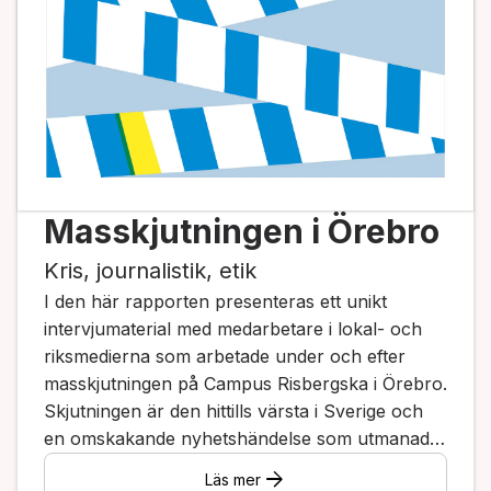
Masskjutningen i Örebro
Kris, journalistik, etik
I den här rapporten presenteras ett unikt
intervjumaterial med medarbetare i lokal- och
riksmedierna som arbetade under och efter
masskjutningen på Campus Risbergska i Örebro.
Skjutningen är den hittills värsta i Sverige och
en omskakande nyhetshändelse som utmanade
både journalistiken och myndigheternas
arrow_forward
Läs mer