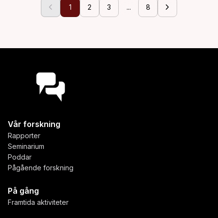
chevron_left
chevron_right
1
2
3
...
8
Vår forskning
Rapporter
Seminarium
Poddar
Pågående forskning
På gång
Framtida aktiviteter