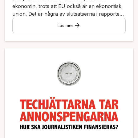
ekonomin, trots att EU också är en ekonomisk
union. Det är några av slutsatserna i rapporten
EU-valen i medierna - svensk
arrow_forward
Läs mer
nyhetsrapportering 1995-2024.