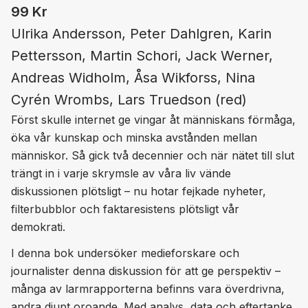
99
Kr
Ulrika Andersson, Peter Dahlgren, Karin
Pettersson, Martin Schori, Jack Werner,
Andreas Widholm, Åsa Wikforss, Nina
Cyrén Wrombs, Lars Truedson (red)
Först skulle internet ge vingar åt människans förmåga,
öka vår kunskap och minska avstånden mellan
människor. Så gick två decennier och när nätet till slut
trängt in i varje skrymsle av våra liv vände
diskussionen plötsligt – nu hotar fejkade nyheter,
filterbubblor och faktaresistens plötsligt vår
demokrati.
I denna bok undersöker medieforskare och
journalister denna diskussion för att ge perspektiv –
många av larmrapporterna befinns vara överdrivna,
andra djupt oroande. Med analys, data och eftertanke