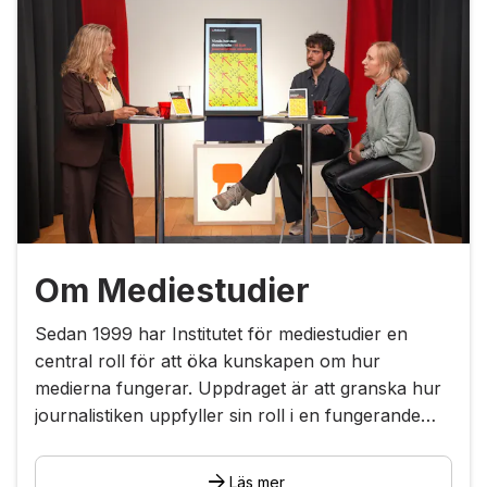
Om Mediestudier
Sedan 1999 har Institutet för mediestudier en
central roll för att öka kunskapen om hur
medierna fungerar. Uppdraget är att granska hur
journalistiken uppfyller sin roll i en fungerande
demokrati: att granska makten och skildra
verkligheten.
arrow_forward
Läs mer