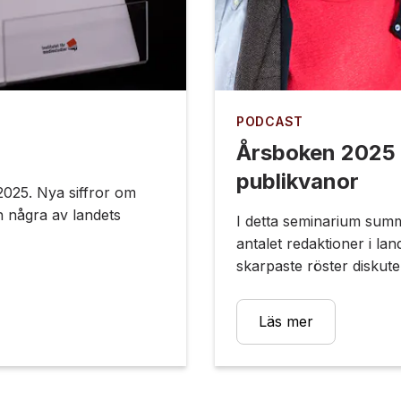
PODCAST
Årsboken 2025 -
publikvanor
2025. Nya siffror om
h några av landets
I detta seminarium summ
antalet redaktioner i la
skarpaste röster diskute
Läs mer