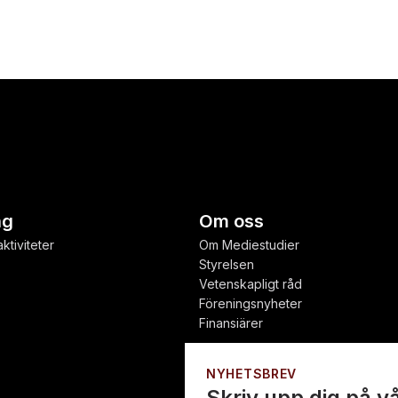
ng
Om oss
ktiviteter
Om Mediestudier
Styrelsen
Vetenskapligt råd
Föreningsnyheter
Finansiärer
NYHETSBREV
Skriv upp dig på v