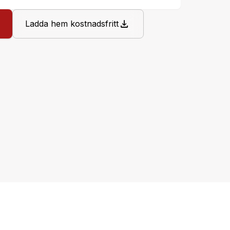
download
Ladda hem kostnadsfritt