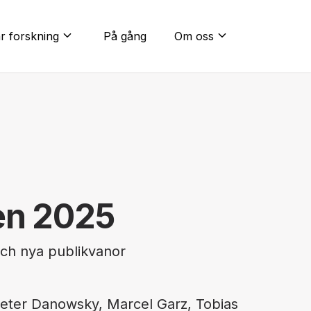
expand_more
expand_more
r forskning
På gång
Om oss
en 2025
och nya publikvanor
Peter Danowsky, Marcel Garz, Tobias