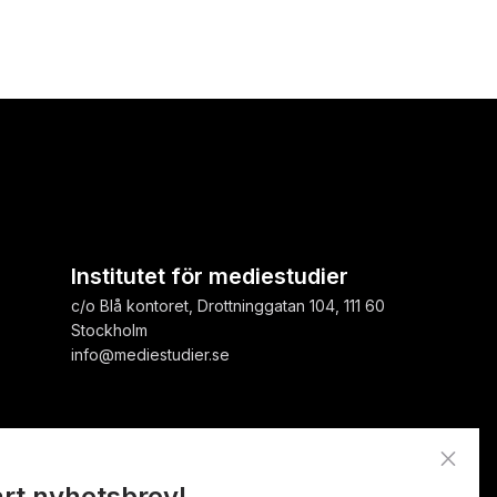
Institutet för mediestudier
c/o Blå kontoret, Drottninggatan 104, 111 60
Stockholm
info@mediestudier.se
close
årt nyhetsbrev!