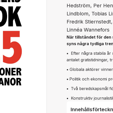
Hedström, Per Henc
Lindblom, Tobias Li
Fredrik Stiernstedt
Linnéa Wannefors
När tillståndet för de
syns några tydliga tre
•
Efter några stabila år 
antalet gratistidningar, 
•
Globala aktörer vinne
•
Politik och ekonomi pre
•
Två beredskapsmål för
•
Konstruktiv journalisti
Innehållsförteck