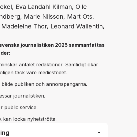
kel, Eva Landahl Kilman, Olle
ndberg, Marie Nilsson, Mart Ots,
, Madeleine Thor, Leonard Wallentin,
n svenska journalistiken 2025 sammanfattas
nder:
minskar antalet redaktioner. Samtidigt ökar
troligen tack vare mediestödet.
r både publiken och annonspengarna.
ssar journalistiken.
 public service.
k kan locka nyhetströtta.
arrow_drop_down
ning