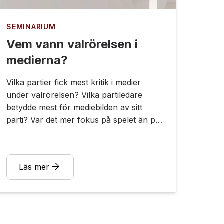
SEMINARIUM
Vem vann valrörelsen i
medierna?
Vilka partier fick mest kritik i medier
under valrörelsen? Vilka partiledare
betydde mest för mediebilden av sitt
parti? Var det mer fokus på spelet än på
sakfrågor även i år? Vilken plats tog
journalisterna själva i rapporteringen?
Vilka partier missgynnades och gynnades
arrow_forward
Läs mer
av medierna. Och: varför blev det så?