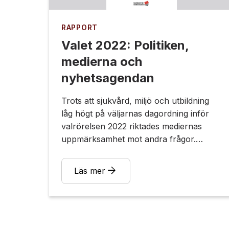
RAPPORT
Valet 2022: Politiken,
medierna och
nyhetsagendan
Trots att sjukvård, miljö och utbildning
låg högt på väljarnas dagordning inför
valrörelsen 2022 riktades mediernas
uppmärksamhet mot andra frågor.
Istället fick brott och straff, ekonomi
samt energifrågorna allra mest
arrow_forward
Läs mer
uppmärksamhet och fick tillsammans
mer än 40 procent av allt
medieutrymme.