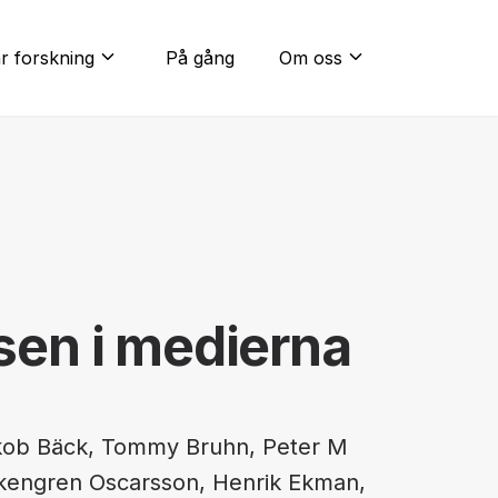
expand_more
expand_more
r forskning
På gång
Om oss
sen i medierna
akob Bäck, Tommy Bruhn, Peter M
Ekengren Oscarsson, Henrik Ekman,