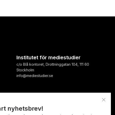
Institutet för mediestudier
c/o Blå kontoret, Drottninggatan 104, 111 60
Stockholm
info@mediestudier.se
close
årt nyhetsbrev!