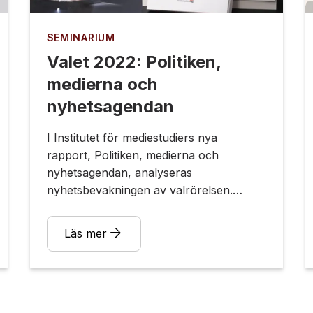
SEMINARIUM
Valet 2022: Politiken,
medierna och
nyhetsagendan
I Institutet för mediestudiers nya
rapport, Politiken, medierna och
nyhetsagendan, analyseras
nyhetsbevakningen av valrörelsen.
Rapporten är en återkommande,
kvantitativ undersökning av journalistiken
arrow_forward
Läs mer
under valrörelser och inleddes redan
efter valet 1979.