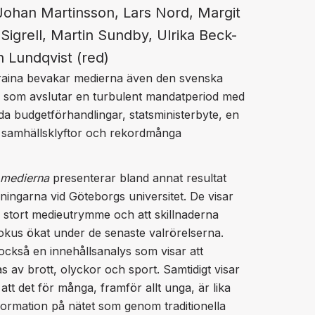
ohan Martinsson, Lars Nord, Margit
 Sigrell, Martin Sundby, Ulrika Beck-
n Lundqvist (red)
kraina bevakar medierna även den svenska
al som avslutar en turbulent mandatperiod med
da budgetförhandlingar, statsministerbyte, en
 samhällsklyftor och rekordmånga
i medierna
presenterar bland annat resultat
ingarna vid Göteborgs universitet. De visar
år stort medieutrymme och att skillnaderna
okus ökat under de senaste valrörelserna.
ckså en innehållsanalys som visar att
 av brott, olyckor och sport. Samtidigt visar
t det för många, framför allt unga, är lika
information på nätet som genom traditionella