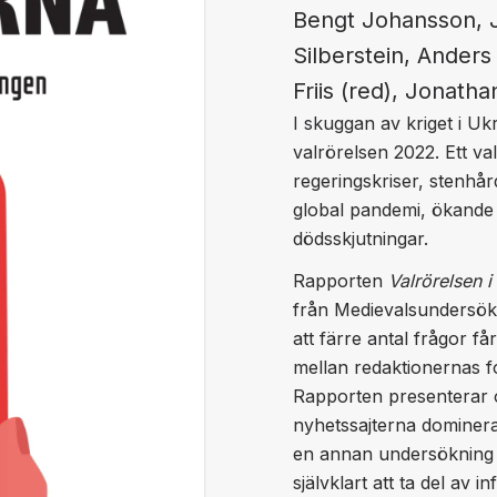
Bengt Johansson, J
Silberstein, Anders
Friis (red), Jonatha
I skuggan av kriget i U
valrörelsen 2022. Ett v
regeringskriser, stenhår
global pandemi, ökande
dödsskjutningar.
Rapporten
Valrörelsen 
från Medievalsundersökn
att färre antal frågor f
mellan redaktionernas f
Rapporten presenterar o
nyhetssajterna domineras
en annan undersökning at
självklart att ta del av 