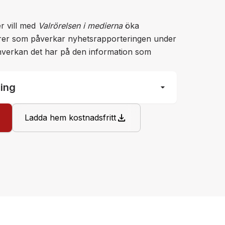
er vill med
Valrörelsen i medierna
öka
er som påverkar nyhetsrapporteringen under
inverkan det har på den information som
arrow_drop_down
ning
download
Ladda hem kostnadsfritt