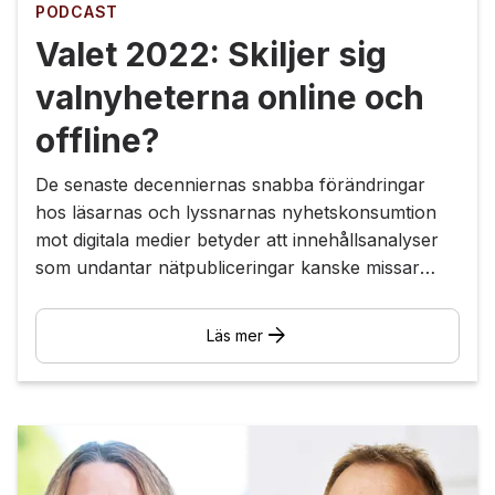
PODCAST
Valet 2022: Skiljer sig
valnyheterna online och
offline?
De senaste decenniernas snabba förändringar
hos läsarnas och lyssnarnas nyhetskonsumtion
mot digitala medier betyder att innehållsanalyser
som undantar nätpubliceringar kanske missar
något?
arrow_forward
Läs mer